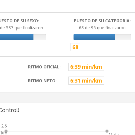
UESTO DE SU SEXO:
PUESTO DE SU CATEGORIA:
de 537 que finalizaron
68 de 95 que finalizaron
68
6:39 min/km
RITMO OFICIAL:
6:31 min/km
RITMO NETO:
ontrol)
2.6
km
Meta