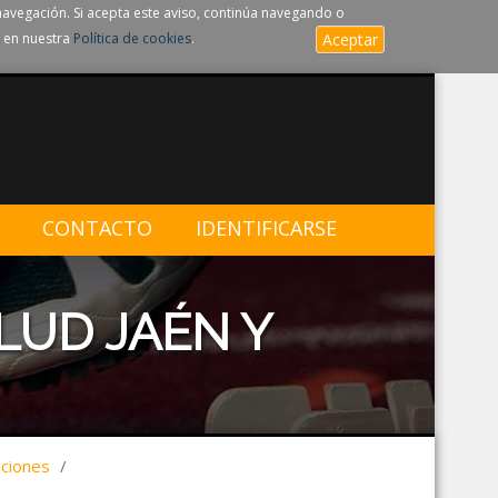
navegación. Si acepta este aviso, continúa navegando o
 en nuestra
Política de cookies
.
Aceptar
CONTACTO
IDENTIFICARSE
LUD JAÉN Y
aciones
/