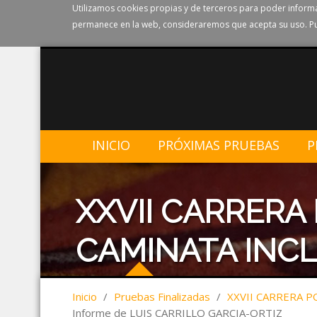
Utilizamos cookies propias y de terceros para poder informa
permanece en la web, consideraremos que acepta su uso. Pu
INICIO
PRÓXIMAS PRUEBAS
P
XXVII CARRERA
CAMINATA INCL
Inicio
/
Pruebas Finalizadas
/
XXVII CARRERA P
Informe de LUIS CARRILLO GARCIA-ORTIZ