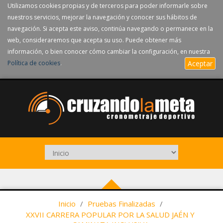
Utilizamos cookies propias y de terceros para poder informarle sobre
nuestros servicios, mejorar la navegación y conocer sus hábitos de
navegación. Si acepta este aviso, continúa navegando o permanece en la
web, consideraremos que acepta su uso. Puede obtener más
información, o bien conocer cómo cambiar la configuración, en nuestra
Política de cookies
.
Aceptar
Inicio
/
Pruebas Finalizadas
/
XXVII CARRERA POPULAR POR LA SALUD JAÉN Y