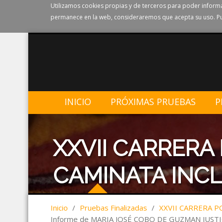
Utilizamos cookies propias y de terceros para poder informa
permanece en la web, consideraremos que acepta su uso. Pu
INICIO
PRÓXIMAS PRUEBAS
P
XXVII CARRERA
CAMINATA INCL
Inicio
/
Pruebas Finalizadas
/
XXVII CARRERA P
Informe de MARIA JOSÉ COBO DE GUZMAN JUSTI