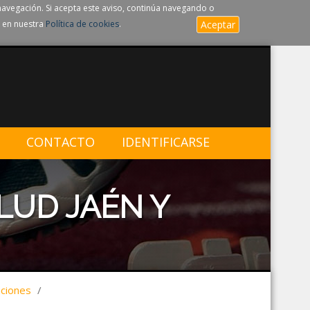
navegación. Si acepta este aviso, continúa navegando o
 en nuestra
Política de cookies
.
Aceptar
CONTACTO
IDENTIFICARSE
LUD JAÉN Y
aciones
/