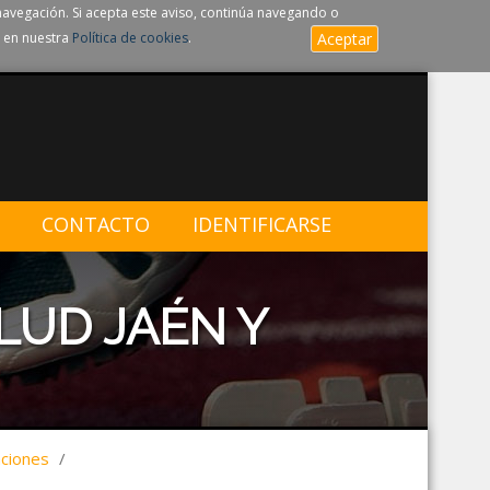
navegación. Si acepta este aviso, continúa navegando o
 en nuestra
Política de cookies
.
Aceptar
CONTACTO
IDENTIFICARSE
LUD JAÉN Y
aciones
/