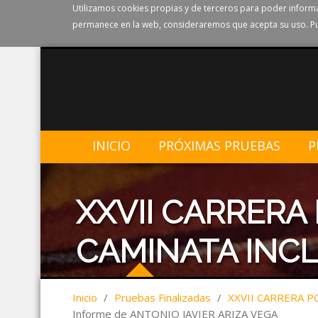
Utilizamos cookies propias y de terceros para poder informa
permanece en la web, consideraremos que acepta su uso. Pu
INICIO
PRÓXIMAS PRUEBAS
P
XXVII CARRERA
CAMINATA INCL
Inicio
/
Pruebas Finalizadas
/
XXVII CARRERA P
Informe de ANTONIO JAVIER ARIZA VEGA