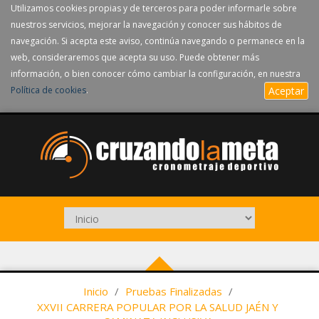
Utilizamos cookies propias y de terceros para poder informarle sobre
nuestros servicios, mejorar la navegación y conocer sus hábitos de
navegación. Si acepta este aviso, continúa navegando o permanece en la
web, consideraremos que acepta su uso. Puede obtener más
información, o bien conocer cómo cambiar la configuración, en nuestra
Política de cookies
.
Aceptar
Inicio
/
Pruebas Finalizadas
/
XXVII CARRERA POPULAR POR LA SALUD JAÉN Y