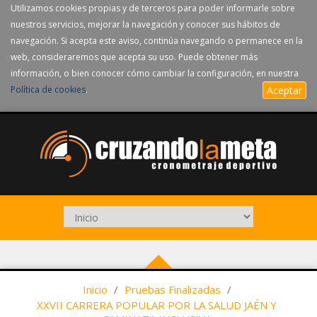
Utilizamos cookies propias y de terceros para poder informarle sobre
nuestros servicios, mejorar la navegación y conocer sus hábitos de
navegación. Si acepta este aviso, continúa navegando o permanece en la
web, consideraremos que acepta su uso. Puede obtener más
información, o bien conocer cómo cambiar la configuración, en nuestra
Política de cookies
.
Aceptar
Inicio
/
Pruebas Finalizadas
/
XXVII CARRERA POPULAR POR LA SALUD JAÉN Y