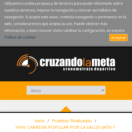
Utilizamos cookies propias y de terceros para poder informarle sobre
nuestros servicios, mejorar la navegación y conocer sus hábitos de
navegación. Si acepta este aviso, continúa navegando o permanece en la
web, consideraremos que acepta su uso. Puede obtener más
información, o bien conocer cómo cambiar la configuración, en nuestra
Política de cookies
.
Aceptar
Inicio
/
Pruebas Finalizadas
/
XXVII CARRERA POPULAR POR LA SALUD JAÉN Y