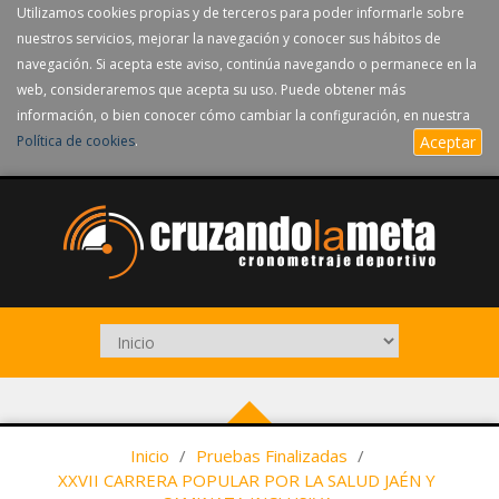
Utilizamos cookies propias y de terceros para poder informarle sobre
nuestros servicios, mejorar la navegación y conocer sus hábitos de
navegación. Si acepta este aviso, continúa navegando o permanece en la
web, consideraremos que acepta su uso. Puede obtener más
información, o bien conocer cómo cambiar la configuración, en nuestra
Política de cookies
.
Aceptar
Inicio
/
Pruebas Finalizadas
/
XXVII CARRERA POPULAR POR LA SALUD JAÉN Y