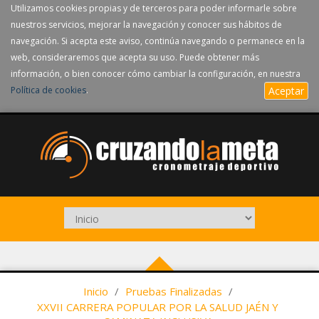
Utilizamos cookies propias y de terceros para poder informarle sobre
nuestros servicios, mejorar la navegación y conocer sus hábitos de
navegación. Si acepta este aviso, continúa navegando o permanece en la
web, consideraremos que acepta su uso. Puede obtener más
información, o bien conocer cómo cambiar la configuración, en nuestra
Política de cookies
.
Aceptar
Inicio
/
Pruebas Finalizadas
/
XXVII CARRERA POPULAR POR LA SALUD JAÉN Y