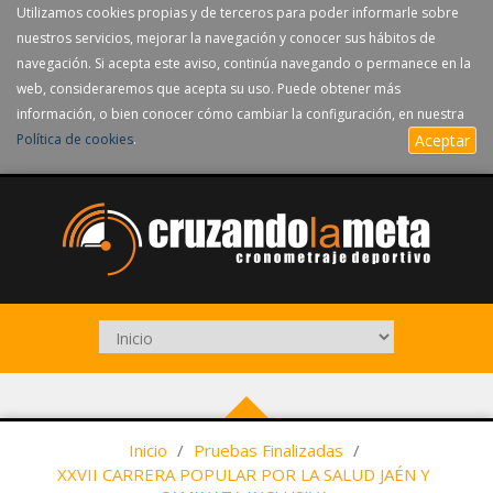
Utilizamos cookies propias y de terceros para poder informarle sobre
nuestros servicios, mejorar la navegación y conocer sus hábitos de
navegación. Si acepta este aviso, continúa navegando o permanece en la
web, consideraremos que acepta su uso. Puede obtener más
información, o bien conocer cómo cambiar la configuración, en nuestra
Política de cookies
.
Aceptar
Inicio
/
Pruebas Finalizadas
/
XXVII CARRERA POPULAR POR LA SALUD JAÉN Y