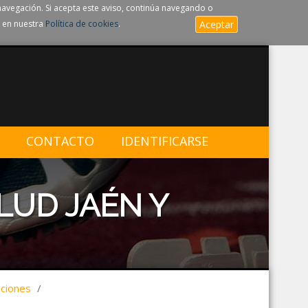
navegación. Si acepta este aviso, continúa navegando o
 en nuestra
Política de cookies
.
Aceptar
CONTACTO
IDENTIFICARSE
LUD JAÉN Y
aciones
/