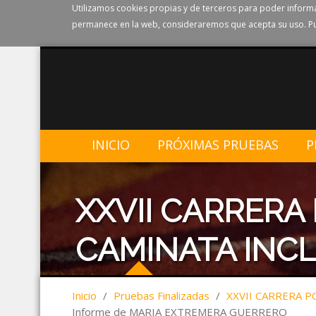
Utilizamos cookies propias y de terceros para poder informa
permanece en la web, consideraremos que acepta su uso. Pu
INICIO
PRÓXIMAS PRUEBAS
P
XXVII CARRERA
CAMINATA INCL
Inicio
/
Pruebas Finalizadas
/
XXVII CARRERA P
Informe de MARIA EXTREMERA GUERRERO