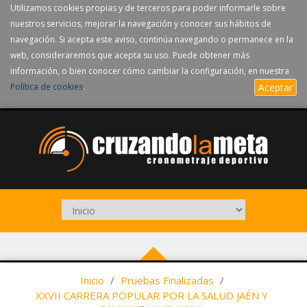
Utilizamos cookies propias y de terceros para poder informarle sobre
nuestros servicios, mejorar la navegación y conocer sus hábitos de
navegación. Si acepta este aviso, continúa navegando o permanece en la
web, consideraremos que acepta su uso. Puede obtener más
información, o bien conocer cómo cambiar la configuración, en nuestra
Política de cookies
.
Aceptar
Inicio
/
Pruebas Finalizadas
/
XXVII CARRERA POPULAR POR LA SALUD JAÉN Y