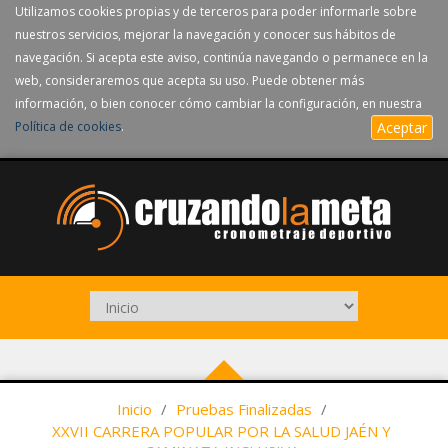
Utilizamos cookies propias y de terceros para poder informarle sobre
nuestros servicios, mejorar la navegación y conocer sus hábitos de
navegación. Si acepta este aviso, continúa navegando o permanece en la
web, consideraremos que acepta su uso. Puede obtener más
información, o bien conocer cómo cambiar la configuración, en nuestra
Política de cookies
.
Aceptar
Inicio
/
Pruebas Finalizadas
/
XXVII CARRERA POPULAR POR LA SALUD JAÉN Y