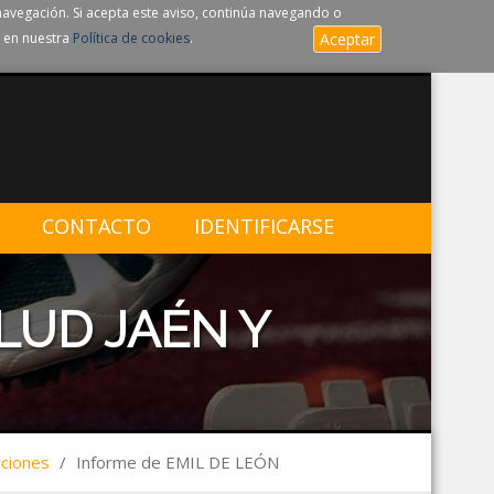
navegación. Si acepta este aviso, continúa navegando o
 en nuestra
Política de cookies
.
Aceptar
CONTACTO
IDENTIFICARSE
LUD JAÉN Y
aciones
/
Informe de EMIL DE LEÓN