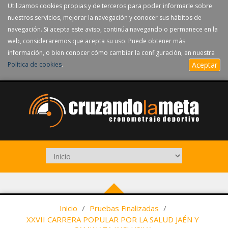
Utilizamos cookies propias y de terceros para poder informarle sobre
nuestros servicios, mejorar la navegación y conocer sus hábitos de
navegación. Si acepta este aviso, continúa navegando o permanece en la
web, consideraremos que acepta su uso. Puede obtener más
información, o bien conocer cómo cambiar la configuración, en nuestra
Política de cookies
.
Aceptar
Inicio
/
Pruebas Finalizadas
/
XXVII CARRERA POPULAR POR LA SALUD JAÉN Y