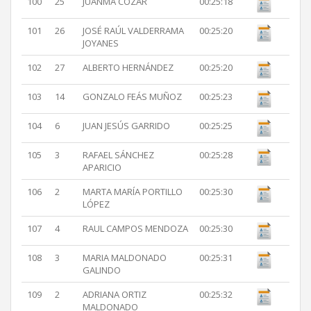
100
25
JUANMA COZAR
00:25:18
101
26
JOSÉ RAÚL VALDERRAMA
00:25:20
JOYANES
102
27
ALBERTO HERNÁNDEZ
00:25:20
103
14
GONZALO FEÁS MUÑOZ
00:25:23
104
6
JUAN JESÚS GARRIDO
00:25:25
105
3
RAFAEL SÁNCHEZ
00:25:28
APARICIO
106
2
MARTA MARÍA PORTILLO
00:25:30
LÓPEZ
107
4
RAUL CAMPOS MENDOZA
00:25:30
108
3
MARIA MALDONADO
00:25:31
GALINDO
109
2
ADRIANA ORTIZ
00:25:32
MALDONADO