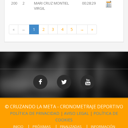
200
2
MARI CRUZ MONTIEL
00:28:29
VIRGIL
«
←
1
2
3
4
5
→
»
© CRUZANDO LA META - CRONOMETRAJE DEPORTIVO
POLÍTICA DE PRIVACIDAD
|
AVISO LEGAL
|
POLÍTICA DE
COOKIES
INICIO
PRÓXIMAS
FINALIZADAS
INFORMACIÓN