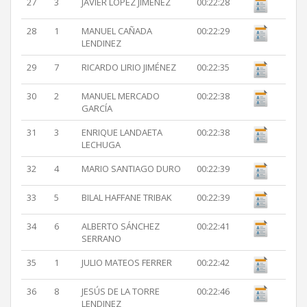
27
3
JAVIER LÓPEZ JIMÉNEZ
00:22:28
28
1
MANUEL CAÑADA
00:22:29
LENDINEZ
29
7
RICARDO LIRIO JIMÉNEZ
00:22:35
30
2
MANUEL MERCADO
00:22:38
GARCÍA
31
3
ENRIQUE LANDAETA
00:22:38
LECHUGA
32
4
MARIO SANTIAGO DURO
00:22:39
33
5
BILAL HAFFANE TRIBAK
00:22:39
34
6
ALBERTO SÁNCHEZ
00:22:41
SERRANO
35
1
JULIO MATEOS FERRER
00:22:42
36
8
JESÚS DE LA TORRE
00:22:46
LENDINEZ