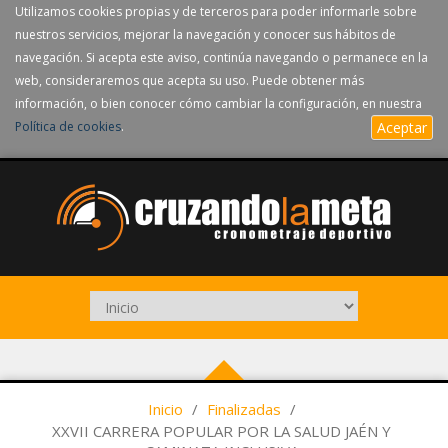
Utilizamos cookies propias y de terceros para poder informarle sobre
nuestros servicios, mejorar la navegación y conocer sus hábitos de
navegación. Si acepta este aviso, continúa navegando o permanece en la
web, consideraremos que acepta su uso. Puede obtener más
información, o bien conocer cómo cambiar la configuración, en nuestra
Política de cookies
.
Aceptar
Inicio
/
Finalizadas
/
XXVII CARRERA POPULAR POR LA SALUD JAÉN Y