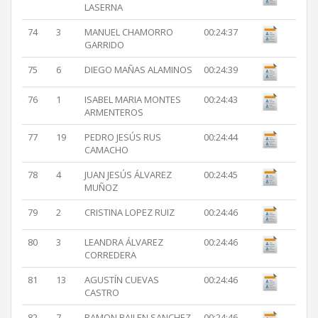
LASERNA
74
3
MANUEL CHAMORRO
00:24:37
GARRIDO
75
6
DIEGO MAÑAS ALAMINOS
00:24:39
76
1
ISABEL MARIA MONTES
00:24:43
ARMENTEROS
77
19
PEDRO JESÚS RUS
00:24:44
CAMACHO
78
4
JUAN JESÚS ÁLVAREZ
00:24:45
MUÑOZ
79
2
CRISTINA LOPEZ RUIZ
00:24:46
80
3
LEANDRA ÁLVAREZ
00:24:46
CORREDERA
81
13
AGUSTÍN CUEVAS
00:24:46
CASTRO
82
7
RAMON BAILEN SANCHEZ
00:24:46