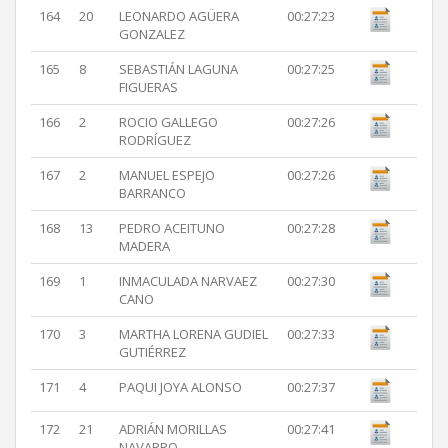
164
20
LEONARDO AGÜERA
00:27:23
GONZALEZ
165
8
SEBASTIÁN LAGUNA
00:27:25
FIGUERAS
166
2
ROCIO GALLEGO
00:27:26
RODRÍGUEZ
167
2
MANUEL ESPEJO
00:27:26
BARRANCO
168
13
PEDRO ACEITUNO
00:27:28
MADERA
169
1
INMACULADA NARVAEZ
00:27:30
CANO
170
3
MARTHA LORENA GUDIEL
00:27:33
GUTIÉRREZ
171
4
PAQUI JOYA ALONSO
00:27:37
172
21
ADRIÁN MORILLAS
00:27:41
NAVARRO