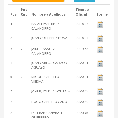
Pos
Tiempo
Pos
Cat
Nombre y Apellidos
Oficial
Informe
1
1
RAFAEL MARTINEZ
00:18:07
CALAHORRO
2
1
JUAN GUTIÉRREZ ROSA
00:18:24
3
2
JAIME PASSOLAS
00:19:58
CALAHORRO
4
1
JUAN CARLOS GARZÓN
00:20:01
AGUAYO
5
2
MIGUEL CARRILLO
00:20:21
VIEDMA
6
3
JAVIER JIMÉNEZ GALLEGO
00:20:40
7
1
HUGO CARRILLO CANO
00:20:40
8
1
ESTEBAN CAÑABATE
00:20:45
GUERRERO