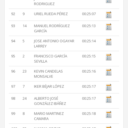
RODRIGUEZ
92
9
URIEL RUEDA PÉREZ
00:25:07
93
14
MANUEL RODRÍGUEZ
00:25:13
GARCÍA
94
5
JOSE ANTONIO OGAYAR
00:25:14
LARREY
95
2
FRANCISCO GARCÍA
00:25:15
SEVILLA
96
23
KEVIN CANDELAS
00:25:16
MONSALVE
97
7
IKER BÉJAR LÓPEZ
00:25:17
98
24
ALBERTO JOSÉ
00:25:17
GONZÁLEZ IBÁÑEZ
99
8
MARIO MARTINEZ
00:25:18
CAMARA