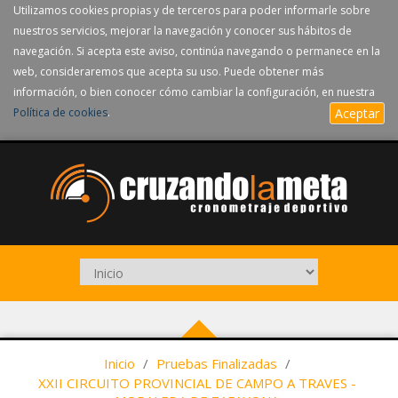
Utilizamos cookies propias y de terceros para poder informarle sobre
nuestros servicios, mejorar la navegación y conocer sus hábitos de
navegación. Si acepta este aviso, continúa navegando o permanece en la
web, consideraremos que acepta su uso. Puede obtener más
información, o bien conocer cómo cambiar la configuración, en nuestra
Política de cookies
.
Aceptar
Inicio
/
Pruebas Finalizadas
/
XXII CIRCUITO PROVINCIAL DE CAMPO A TRAVES -