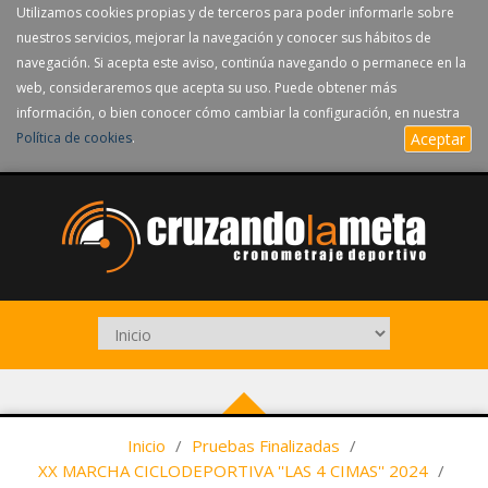
Utilizamos cookies propias y de terceros para poder informarle sobre
nuestros servicios, mejorar la navegación y conocer sus hábitos de
navegación. Si acepta este aviso, continúa navegando o permanece en la
web, consideraremos que acepta su uso. Puede obtener más
información, o bien conocer cómo cambiar la configuración, en nuestra
Política de cookies
.
Aceptar
Inicio
/
Pruebas Finalizadas
/
XX MARCHA CICLODEPORTIVA ''LAS 4 CIMAS'' 2024
/