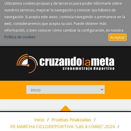
Utilizamos cookies propias y de terceros para poder informarle sobre
nuestros servicios, mejorar la navegación y conocer sus hábitos de
navegación. Si acepta este aviso, continúa navegando o permanece en la
web, consideraremos que acepta su uso. Puede obtener más
información, o bien conocer cómo cambiar la configuración, en nuestra
Política de cookies
.
Aceptar
Inicio
/
Pruebas Finalizadas
/
XX MARCHA CICLODEPORTIVA ''LAS 4 CIMAS'' 2024
/