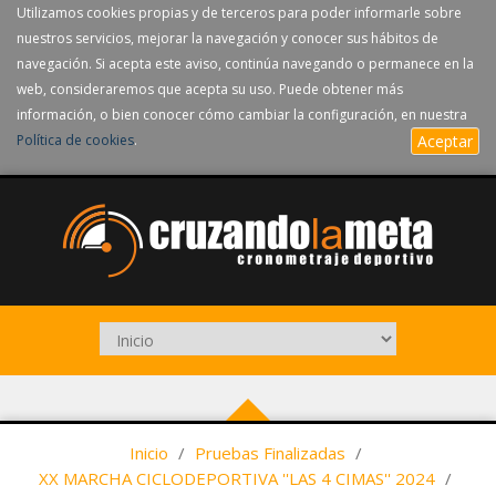
Utilizamos cookies propias y de terceros para poder informarle sobre
nuestros servicios, mejorar la navegación y conocer sus hábitos de
navegación. Si acepta este aviso, continúa navegando o permanece en la
web, consideraremos que acepta su uso. Puede obtener más
información, o bien conocer cómo cambiar la configuración, en nuestra
Política de cookies
.
Aceptar
Inicio
/
Pruebas Finalizadas
/
XX MARCHA CICLODEPORTIVA ''LAS 4 CIMAS'' 2024
/