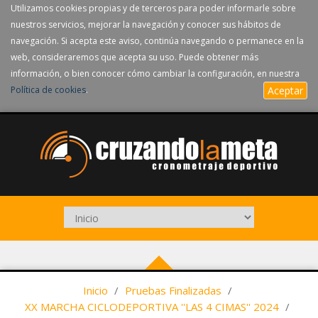
Utilizamos cookies propias y de terceros para poder informarle sobre
nuestros servicios, mejorar la navegación y conocer sus hábitos de
navegación. Si acepta este aviso, continúa navegando o permanece en la
web, consideraremos que acepta su uso. Puede obtener más
información, o bien conocer cómo cambiar la configuración, en nuestra
Política de cookies
.
Aceptar
Inicio
/
Pruebas Finalizadas
/
XX MARCHA CICLODEPORTIVA ''LAS 4 CIMAS'' 2024
/