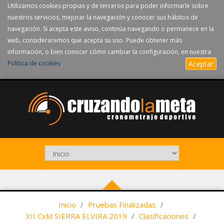
Utilizamos cookies propias y de terceros para poder informarle sobre
nuestros servicios, mejorar la navegación y conocer sus hábitos de
navegación. Si acepta este aviso, continúa navegando o permanece en la
web, consideraremos que acepta su uso. Puede obtener más
información, o bien conocer cómo cambiar la configuración, en nuestra
Política de cookies
.
Aceptar
Inicio
/
Pruebas Finalizadas
/
XII CxM SIERRA ELVIRA 2019
/
Clasificaciones
/