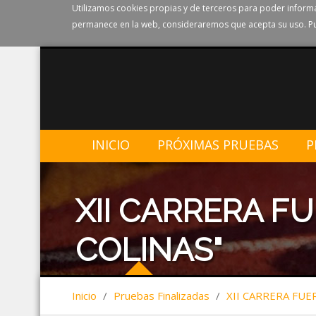
Utilizamos cookies propias y de terceros para poder informa
permanece en la web, consideraremos que acepta su uso. Pu
INICIO
PRÓXIMAS PRUEBAS
P
XII CARRERA F
COLINAS"
Inicio
/
Pruebas Finalizadas
/
XII CARRERA FUE