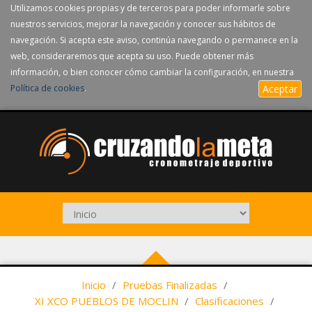
Utilizamos cookies propias y de terceros para poder informarle sobre
nuestros servicios, mejorar la navegación y conocer sus hábitos de
navegación. Si acepta este aviso, continúa navegando o permanece en la
web, consideraremos que acepta su uso. Puede obtener más
información, o bien conocer cómo cambiar la configuración, en nuestra
Política de cookies
.
Aceptar
Inicio
/
Pruebas Finalizadas
/
XI XCO PUEBLOS DE MOCLIN
/
Clasificaciones
/