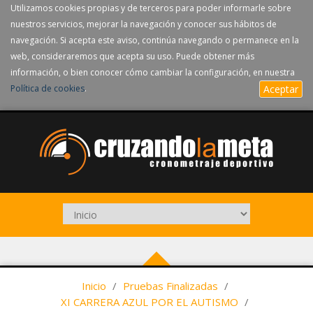
Utilizamos cookies propias y de terceros para poder informarle sobre
nuestros servicios, mejorar la navegación y conocer sus hábitos de
navegación. Si acepta este aviso, continúa navegando o permanece en la
web, consideraremos que acepta su uso. Puede obtener más
información, o bien conocer cómo cambiar la configuración, en nuestra
Política de cookies
.
Aceptar
Inicio
/
Pruebas Finalizadas
/
XI CARRERA AZUL POR EL AUTISMO
/