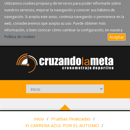
Utilizamos cookies propias y de terceros para poder informarle sobre
nuestros servicios, mejorar la navegación y conocer sus hábitos de
navegación. Si acepta este aviso, continúa navegando o permanece en la
web, consideraremos que acepta su uso. Puede obtener más
información, o bien conocer cómo cambiar la configuración, en nuestra
Política de cookies
.
Aceptar
Inicio
/
Pruebas Finalizadas
/
XI CARRERA AZUL POR EL AUTISMO
/