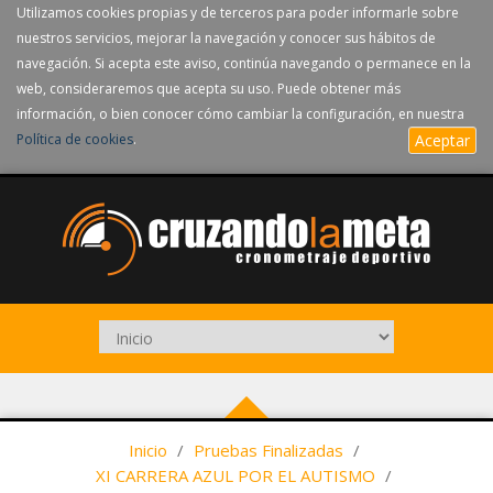
Utilizamos cookies propias y de terceros para poder informarle sobre
nuestros servicios, mejorar la navegación y conocer sus hábitos de
navegación. Si acepta este aviso, continúa navegando o permanece en la
web, consideraremos que acepta su uso. Puede obtener más
información, o bien conocer cómo cambiar la configuración, en nuestra
Política de cookies
.
Aceptar
Inicio
/
Pruebas Finalizadas
/
XI CARRERA AZUL POR EL AUTISMO
/