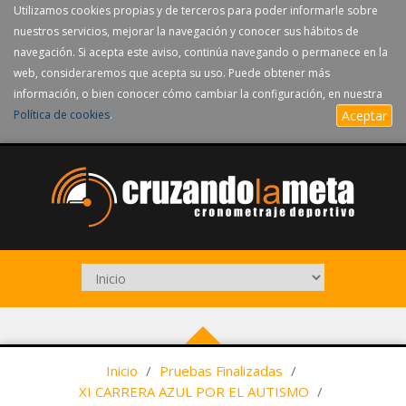
Utilizamos cookies propias y de terceros para poder informarle sobre
nuestros servicios, mejorar la navegación y conocer sus hábitos de
navegación. Si acepta este aviso, continúa navegando o permanece en la
web, consideraremos que acepta su uso. Puede obtener más
información, o bien conocer cómo cambiar la configuración, en nuestra
Política de cookies
.
Aceptar
Inicio
/
Pruebas Finalizadas
/
XI CARRERA AZUL POR EL AUTISMO
/