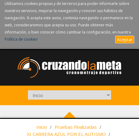
Utilizamos cookies propias y de terceros para poder informarle sobre
nuestros servicios, mejorar la navegación y conocer sus hábitos de
navegación. Si acepta este aviso, continúa navegando o permanece en la
web, consideraremos que acepta su uso. Puede obtener más
información, o bien conocer cómo cambiar la configuración, en nuestra
Política de cookies
.
Aceptar
Inicio
/
Pruebas Finalizadas
/
XI CARRERA AZUL POR EL AUTISMO
/