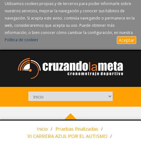
Utilizamos cookies propias y de terceros para poder informarle sobre
nuestros servicios, mejorar la navegación y conocer sus hábitos de
navegación. Si acepta este aviso, continúa navegando o permanece en la
web, consideraremos que acepta su uso. Puede obtener más
información, o bien conocer cómo cambiar la configuración, en nuestra
Política de cookies
.
Aceptar
Inicio
/
Pruebas Finalizadas
/
XI CARRERA AZUL POR EL AUTISMO
/