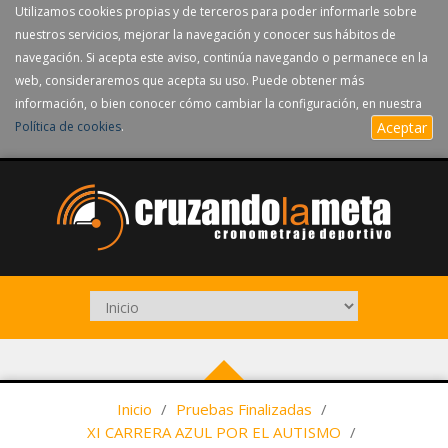
Utilizamos cookies propias y de terceros para poder informarle sobre
nuestros servicios, mejorar la navegación y conocer sus hábitos de
navegación. Si acepta este aviso, continúa navegando o permanece en la
web, consideraremos que acepta su uso. Puede obtener más
información, o bien conocer cómo cambiar la configuración, en nuestra
Política de cookies
.
Aceptar
Inicio
/
Pruebas Finalizadas
/
XI CARRERA AZUL POR EL AUTISMO
/