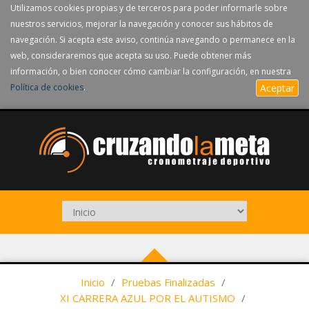
Utilizamos cookies propias y de terceros para poder informarle sobre
nuestros servicios, mejorar la navegación y conocer sus hábitos de
navegación. Si acepta este aviso, continúa navegando o permanece en la
web, consideraremos que acepta su uso. Puede obtener más
información, o bien conocer cómo cambiar la configuración, en nuestra
Política de cookies
.
Aceptar
Inicio
/
Pruebas Finalizadas
/
XI CARRERA AZUL POR EL AUTISMO
/