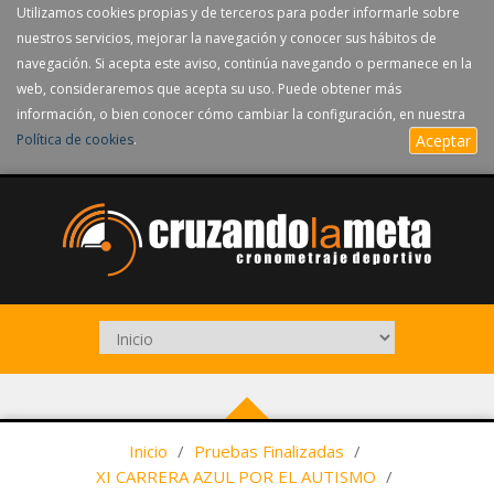
Utilizamos cookies propias y de terceros para poder informarle sobre
nuestros servicios, mejorar la navegación y conocer sus hábitos de
navegación. Si acepta este aviso, continúa navegando o permanece en la
web, consideraremos que acepta su uso. Puede obtener más
información, o bien conocer cómo cambiar la configuración, en nuestra
Política de cookies
.
Aceptar
Inicio
/
Pruebas Finalizadas
/
XI CARRERA AZUL POR EL AUTISMO
/