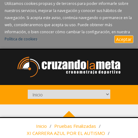
Utilizamos cookies propias y de terceros para poder informarle sobre
nuestros servicios, mejorar la navegación y conocer sus hábitos de
navegación. Si acepta este aviso, continúa navegando o permanece en la
web, consideraremos que acepta su uso. Puede obtener más
información, o bien conocer cómo cambiar la configuración, en nuestra
Política de cookies
.
Aceptar
Inicio
/
Pruebas Finalizadas
/
XI CARRERA AZUL POR EL AUTISMO
/