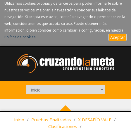
Utilizamos cookies propias y de terceros para poder informarle sobre
nuestros servicios, mejorar la navegación y conocer sus hábitos de
navegación. Si acepta este aviso, continúa navegando o permanece en la
web, consideraremos que acepta su uso. Puede obtener más
información, o bien conocer cómo cambiar la configuración, en nuestra
Política de cookies
.
Aceptar
Inicio
/
Pruebas Finalizadas
/
X DESAFÍO VALE
/
Clasificaciones
/