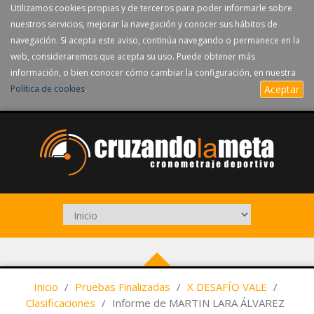
Utilizamos cookies propias y de terceros para poder informarle sobre
nuestros servicios, mejorar la navegación y conocer sus hábitos de
navegación. Si acepta este aviso, continúa navegando o permanece en la
web, consideraremos que acepta su uso. Puede obtener más
información, o bien conocer cómo cambiar la configuración, en nuestra
Política de cookies
.
Aceptar
Inicio
/
Pruebas Finalizadas
/
X DESAFÍO VALE
/
Clasificaciones
/
Informe de MARTIN LARA ÁLVAREZ