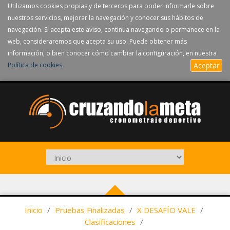
Utilizamos cookies propias y de terceros para poder informarle sobre
nuestros servicios, mejorar la navegación y conocer sus hábitos de
navegación. Si acepta este aviso, continúa navegando o permanece en la
web, consideraremos que acepta su uso. Puede obtener más
información, o bien conocer cómo cambiar la configuración, en nuestra
Política de cookies
.
Aceptar
Inicio
/
Pruebas Finalizadas
/
X DESAFÍO VALE
/
Clasificaciones
/