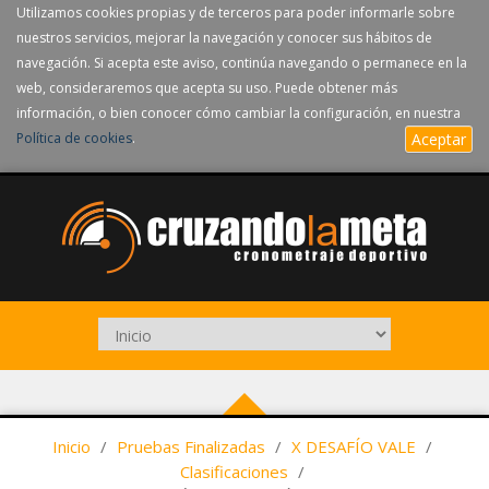
Utilizamos cookies propias y de terceros para poder informarle sobre
nuestros servicios, mejorar la navegación y conocer sus hábitos de
navegación. Si acepta este aviso, continúa navegando o permanece en la
web, consideraremos que acepta su uso. Puede obtener más
información, o bien conocer cómo cambiar la configuración, en nuestra
Política de cookies
.
Aceptar
Inicio
/
Pruebas Finalizadas
/
X DESAFÍO VALE
/
Clasificaciones
/