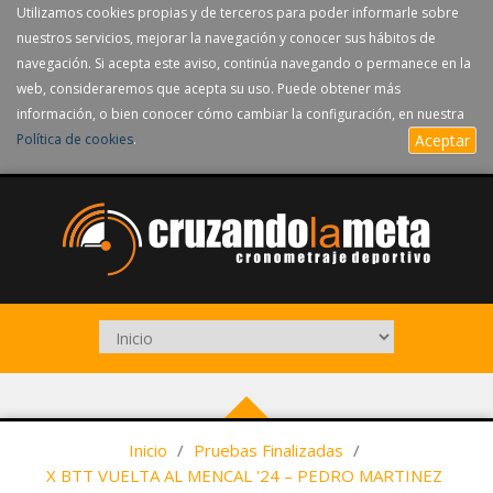
Utilizamos cookies propias y de terceros para poder informarle sobre
nuestros servicios, mejorar la navegación y conocer sus hábitos de
navegación. Si acepta este aviso, continúa navegando o permanece en la
web, consideraremos que acepta su uso. Puede obtener más
información, o bien conocer cómo cambiar la configuración, en nuestra
Política de cookies
.
Aceptar
Inicio
/
Pruebas Finalizadas
/
X BTT VUELTA AL MENCAL '24 – PEDRO MARTINEZ