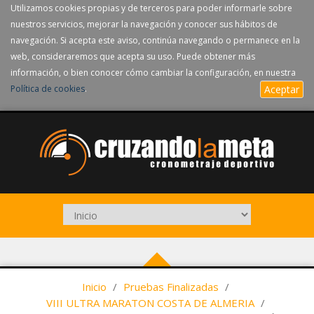
Utilizamos cookies propias y de terceros para poder informarle sobre
nuestros servicios, mejorar la navegación y conocer sus hábitos de
navegación. Si acepta este aviso, continúa navegando o permanece en la
web, consideraremos que acepta su uso. Puede obtener más
información, o bien conocer cómo cambiar la configuración, en nuestra
Política de cookies
.
Aceptar
Inicio
/
Pruebas Finalizadas
/
VIII ULTRA MARATON COSTA DE ALMERIA
/