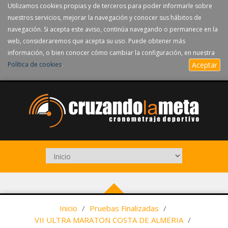
Utilizamos cookies propias y de terceros para poder informarle sobre
nuestros servicios, mejorar la navegación y conocer sus hábitos de
navegación. Si acepta este aviso, continúa navegando o permanece en la
web, consideraremos que acepta su uso. Puede obtener más
información, o bien conocer cómo cambiar la configuración, en nuestra
Política de cookies
.
Aceptar
Inicio
/
Pruebas Finalizadas
/
VII ULTRA MARATON COSTA DE ALMERIA
/