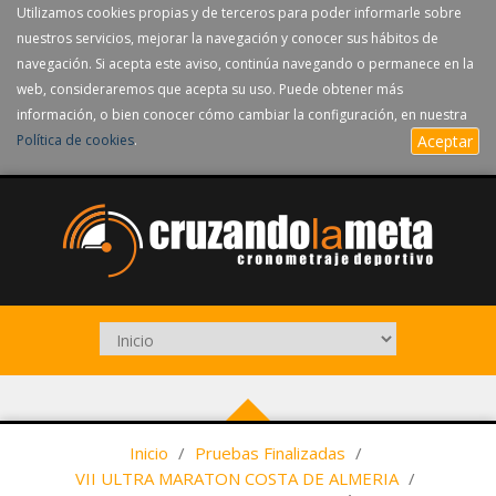
Utilizamos cookies propias y de terceros para poder informarle sobre
nuestros servicios, mejorar la navegación y conocer sus hábitos de
navegación. Si acepta este aviso, continúa navegando o permanece en la
web, consideraremos que acepta su uso. Puede obtener más
información, o bien conocer cómo cambiar la configuración, en nuestra
Política de cookies
.
Aceptar
Inicio
/
Pruebas Finalizadas
/
VII ULTRA MARATON COSTA DE ALMERIA
/