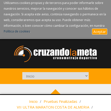
Utilizamos cookies propias y de terceros para poder informarle sobre
nuestros servicios, mejorar la navegación y conocer sus hábitos de
navegación. Si acepta este aviso, continúa navegando o permanece en la
web, consideraremos que acepta su uso. Puede obtener más
información, o bien conocer cómo cambiar la configuración, en nuestra
Política de cookies
.
Aceptar
Inicio
/
Pruebas Finalizadas
/
VII ULTRA MARATON COSTA DE ALMERIA
/