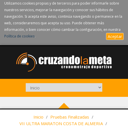
Utilizamos cookies propias y de terceros para poder informarle sobre
nuestros servicios, mejorar la navegación y conocer sus hábitos de
navegación. Si acepta este aviso, continúa navegando o permanece en la
web, consideraremos que acepta su uso. Puede obtener más
información, o bien conocer cómo cambiar la configuración, en nuestra
Política de cookies
.
Aceptar
Inicio
/
Pruebas Finalizadas
/
VII ULTRA MARATON COSTA DE ALMERIA
/