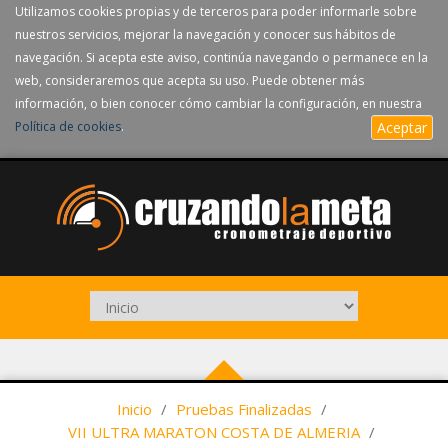
Utilizamos cookies propias y de terceros para poder informarle sobre
nuestros servicios, mejorar la navegación y conocer sus hábitos de
navegación. Si acepta este aviso, continúa navegando o permanece en la
web, consideraremos que acepta su uso. Puede obtener más
información, o bien conocer cómo cambiar la configuración, en nuestra
Política de cookies
.
Aceptar
Inicio
/
Pruebas Finalizadas
/
VII ULTRA MARATON COSTA DE ALMERIA
/