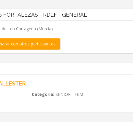
S FORTALEZAS - RDLF - GENERAL
e de , en Cartagena (Murcia)
arar con otros participantes
BALLESTER
Categoria:
SENIOR - FEM