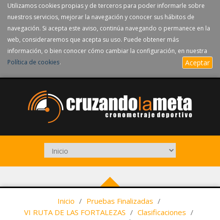
Utilizamos cookies propias y de terceros para poder informarle sobre
nuestros servicios, mejorar la navegación y conocer sus hábitos de
navegación. Si acepta este aviso, continúa navegando o permanece en la
web, consideraremos que acepta su uso. Puede obtener más
información, o bien conocer cómo cambiar la configuración, en nuestra
Política de cookies
.
Aceptar
Inicio
/
Pruebas Finalizadas
/
VI RUTA DE LAS FORTALEZAS
/
Clasificaciones
/