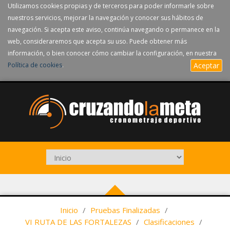
Utilizamos cookies propias y de terceros para poder informarle sobre
nuestros servicios, mejorar la navegación y conocer sus hábitos de
navegación. Si acepta este aviso, continúa navegando o permanece en la
web, consideraremos que acepta su uso. Puede obtener más
información, o bien conocer cómo cambiar la configuración, en nuestra
Política de cookies
.
Aceptar
Inicio
/
Pruebas Finalizadas
/
VI RUTA DE LAS FORTALEZAS
/
Clasificaciones
/