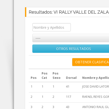
Resultados: VI RALLY VALLE DEL ZALA
----
OTROS RESULTADOS
Pos
Pos
Pos
Cat
Sexo
Dorsal
Nombre y Apelli
1
1
1
41
JOSE DAVID LATO
2
1
2
117
RAFAEL REYES GO
3
2
3
43
ANTONIO RAUL G