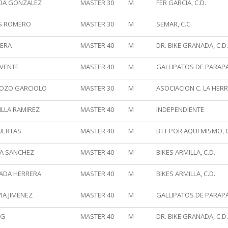
CIA GONZALEZ
MASTER 30
M
FER GARCIA, C.D.
S ROMERO
MASTER 30
M
SEMAR, C.C.
VERA
MASTER 40
M
DR. BIKE GRANADA, C.D.
LVENTE
MASTER 40
M
GALLIPATOS DE PARAPA
POZO GARCIOLO
MASTER 30
M
ASOCIACION C. LA HERR
ILLA RAMIREZ
MASTER 40
M
INDEPENDIENTE
UERTAS
MASTER 40
M
BTT POR AQUI MISMO, C
TA SANCHEZ
MASTER 40
M
BIKES ARMILLA, C.D.
SADA HERRERA
MASTER 40
M
BIKES ARMILLA, C.D.
IA JIMENEZ
MASTER 40
M
GALLIPATOS DE PARAPA
IG
MASTER 40
M
DR. BIKE GRANADA, C.D.