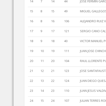
14
7
14
44
JOSE FERMIN GAR
15
8
15
49
MIGUEL GALLEGO
16
8
16
106
ALEJANDRO RUIZ 
17
9
17
121
SERGIO CANO CA
18
9
18
40
VICTOR MANUEL 
19
10
19
111
JUAN JOSE CHINCH
20
11
20
104
RAUL LLORENTE P
21
12
21
123
JOSE SANTAFAUS
22
13
22
124
JUAN DIEGO QUE
23
14
23
110
JUAN JESUS VALDIV
24
15
24
107
JULIAN TERRES RO