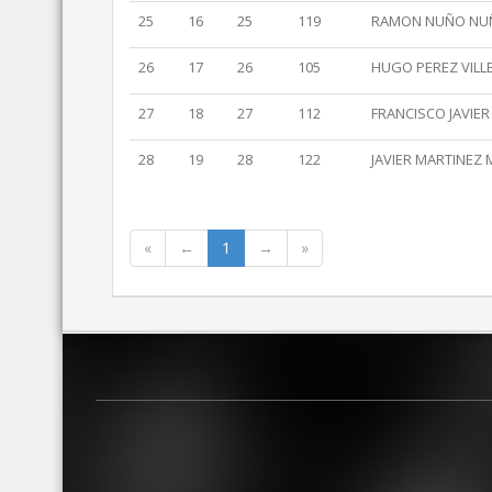
25
16
25
119
RAMON NUÑO NU
26
17
26
105
HUGO PEREZ VILL
27
18
27
112
FRANCISCO JAVIE
28
19
28
122
JAVIER MARTINEZ 
«
←
1
→
»