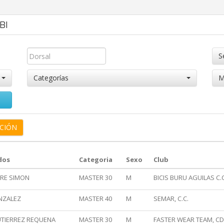
BI
S
Categorías
M
dos
Categoria
Sexo
Club
RRE SIMON
MASTER 30
M
BICIS BURU AGUILAS C.C
NZALEZ
MASTER 40
M
SEMAR, C.C.
UTIERREZ REQUENA
MASTER 30
M
FASTER WEAR TEAM, CD