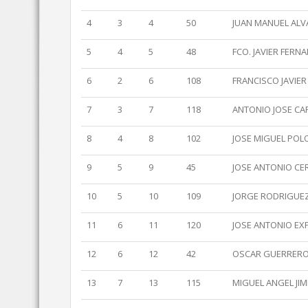
4
3
4
50
JUAN MANUEL ALV
5
4
5
48
FCO. JAVIER FER
6
2
6
108
FRANCISCO JAVIE
7
3
7
118
ANTONIO JOSE CA
8
4
8
102
JOSE MIGUEL POL
9
5
9
45
JOSE ANTONIO CE
10
5
10
109
JORGE RODRIGUE
11
6
11
120
JOSE ANTONIO EX
12
6
12
42
OSCAR GUERRERO
13
7
13
115
MIGUEL ANGEL JI