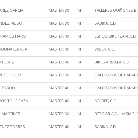
AREZ GARCIA
MASTER 30
M
TALLERES QUIÑONES BI
NANDEZ MUSO
MASTER 30
M
SABIKA, C.D.
R RAMOS HARO
MASTER 40
M
ESPEJO BIKE TEAM, C.D.
RDONA GARCIA
MASTER 40
M
WIBER, C.C.
O PEREZ
MASTER 40
M
BIKES ARMILLA, C.D.
REZO HOCES
MASTER 30
M
GALLIPATOS DE PARAPA
Z PARDO
MASTER 40
M
GALLIPATOS DE PARAPA
POSITO LEGAZA
MASTER 40
M
ATARFE, C.C.
 MARTINEZ
MASTER 30
M
BTT POR AQUI MISMO, C
MENEZ TORRES
MASTER 40
M
SABIKA, C.D.