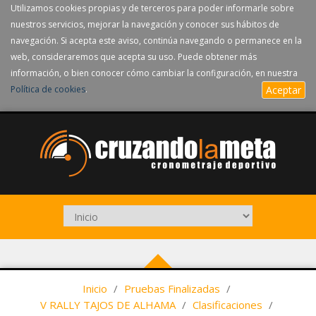
Utilizamos cookies propias y de terceros para poder informarle sobre
nuestros servicios, mejorar la navegación y conocer sus hábitos de
navegación. Si acepta este aviso, continúa navegando o permanece en la
web, consideraremos que acepta su uso. Puede obtener más
información, o bien conocer cómo cambiar la configuración, en nuestra
Política de cookies
.
Aceptar
Inicio
/
Pruebas Finalizadas
/
V RALLY TAJOS DE ALHAMA
/
Clasificaciones
/